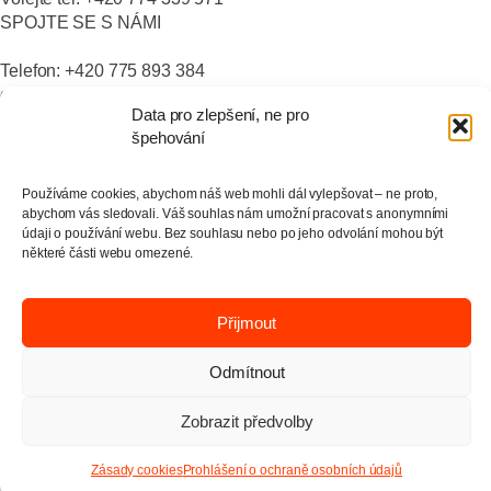
SPOJTE SE S NÁMI
Telefon: +420 775 893 384
grind@fermatmachinetool.com
Data pro zlepšení, ne pro
PŘIJEĎTE ZA NÁMI
špehování
Radějovice 120
251 68 Radějovice
Používáme cookies, abychom náš web mohli dál vylepšovat – ne proto,
ČESKÁ REPUBLIKA
abychom vás sledovali. Váš souhlas nám umožní pracovat s anonymními
údaji o používání webu. Bez souhlasu nebo po jeho odvolání mohou být
O NÁS
některé části webu omezené.
S našimi CNC bruskami získáte nejen špičkovou kvalitu
podloženou 40 lety zkušeností v oboru, ale i dlouhodobého
Přijmout
partnera po Vašem boku.
Odmítnout
Zobrazit předvolby
Zásady cookies
Prohlášení o ochraně osobních údajů