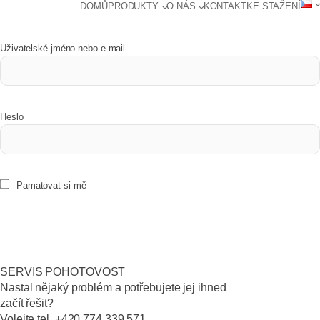
DOMŮ
PRODUKTY
O NÁS
KONTAKT
KE STAŽENÍ
Uživatelské jméno nebo e-mail
Heslo
Pamatovat si mě
SERVIS POHOTOVOST
Nastal nějaký problém a potřebujete jej ihned
začít řešit?
Volejte tel. +420 774 339 571